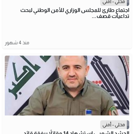
محلي - أمني
اجتماع طارئ للمجلس الوزاري للأمن الوطني لبحث
تداعيات قصف...
منذ 4 شهور
محلي - أمني
الحشد الشعبي: استشهاد 14 مقاتلاً برفقة قائد