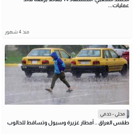
عمليات...
منذ 4 شهور
محلي - خدمي
طقس العراق .. أمطار غزيرة وسيول وتساقط للحالوب