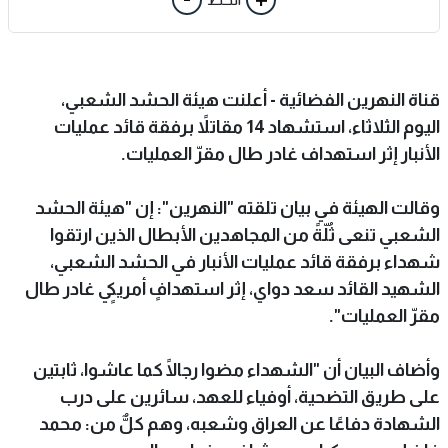
قناة النهرين الفضائية - أعلنت هيئة الحشد الشعبي،
اليوم الثلاثاء، استشهاد 14 مقاتلاً برفقة قائد عمليات
الأنبار إثر استهداف غادر طال مقرّ العمليات.
وقالت الهيئة في بيان تلقته "النهرين": إن "هيئة الحشد
الشعبي تنعى ثُلّةً من المجاهدين الأبطال الذين ارتقوا
شهداء برفقة قائد عمليات الأنبار في الحشد الشعبي،
الشهيد القائد سعد دواي، إثر استهدافٍ أمريكيٍ غادر طال
مقرّ العمليات".
وأضاف البيان أن "الشهداء مضوا رجالًا كما عاشوا، ثابتين
على طريق التضحية، أوفياء للعهد، سائرين على درب
الشهادة دفاعًا عن العراق وشعبه، وهم كلٌّ من: محمد