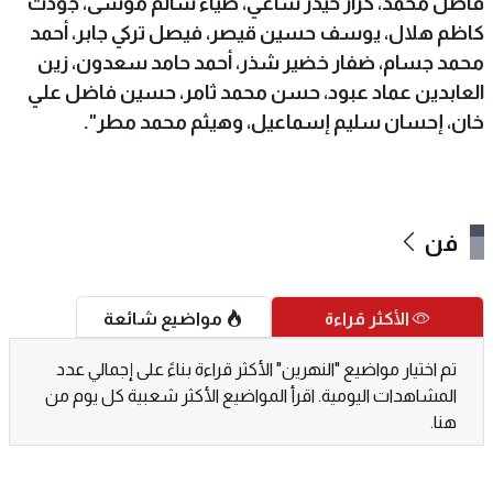
فاضل محمد، كرار حيدر شاغي، ضياء سالم موسى، جودت
كاظم هلال، يوسف حسين قيصر، فيصل تركي جابر، أحمد
محمد جسام، ضفار خضير شذر، أحمد حامد سعدون، زين
العابدين عماد عبود، حسن محمد ثامر، حسين فاضل علي
خان، إحسان سليم إسماعيل، وهيثم محمد مطر".
فن
الأكثر قراءة
مواضيع شائعة
تم اختيار مواضيع "النهرين" الأكثر قراءة بناءً على إجمالي عدد
المشاهدات اليومية. اقرأ المواضيع الأكثر شعبية كل يوم من
هنا.