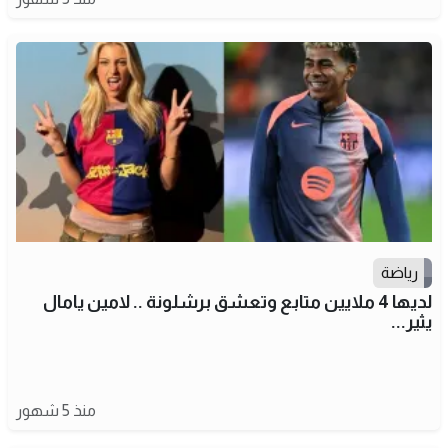
رياضة
لديها 4 ملايين متابع وتعشق برشلونة .. لامين يامال
يثير...
منذ 5 شهور