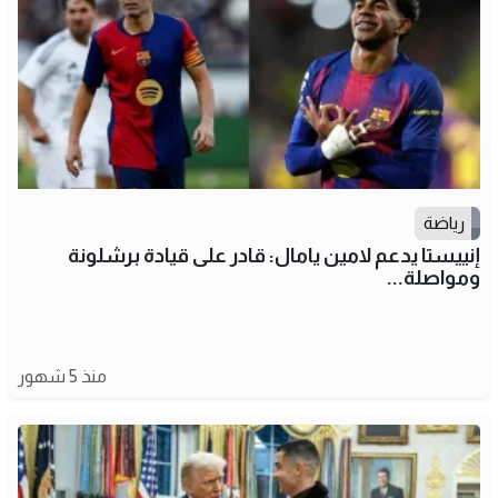
رياضة
إنييستا يدعم لامين يامال: قادر على قيادة برشلونة
ومواصلة...
منذ 5 شهور