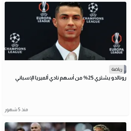
رياضة
رونالدو يشتري 25% من أسهم نادي ألميريا الإسباني
منذ 5 شهور