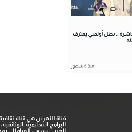
اشرة .. بطل أولمبي يعترف
ته
منذ 6 شهور
قناة النهرين هي قناة ثقاف
البرامج التعليمية، الوثائقية
العربي. تسعى القناة إلى ت