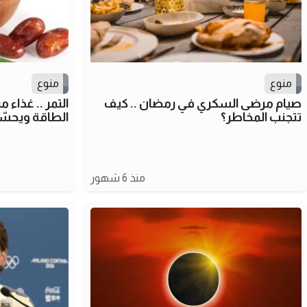
منوع
منوع
صيام مرضى السكري في رمضان .. كيف
التمر .. غذاء
تتجنب المخاطر؟
الطاقة ويحس
منذ 6 شهور