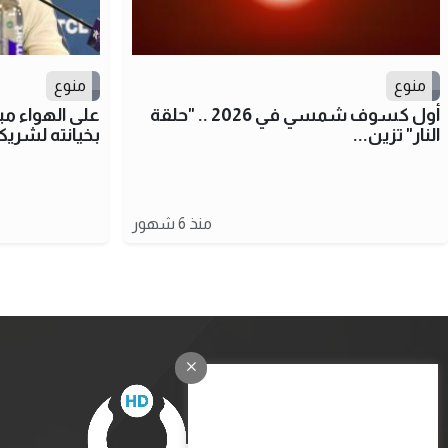
منوع
منوع
أول كسوف شمسي في 2026 .. "حلقة
على الهواء مب
النار" تزين...
بخيانته لشريك
منذ 6 شهور