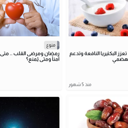
منوع
زز البكتيريا النافعة وتدعم
رمضان ومرضى القلب .. متى 
الهضمي
آمناً ومتى يُمنع؟
منذ 5 شهور