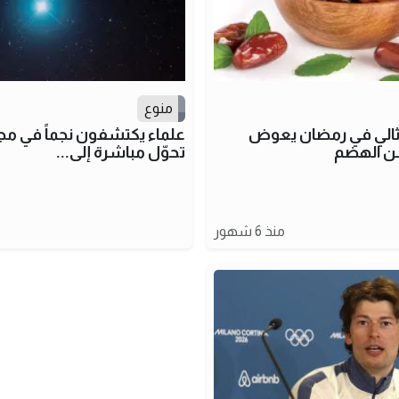
منوع
 مثالي في رمضان يعوض
علماء يكتشفون نجماً في مجر
ّن الهضم
تحوّل مباشرة إلى...
منذ 6 شهور