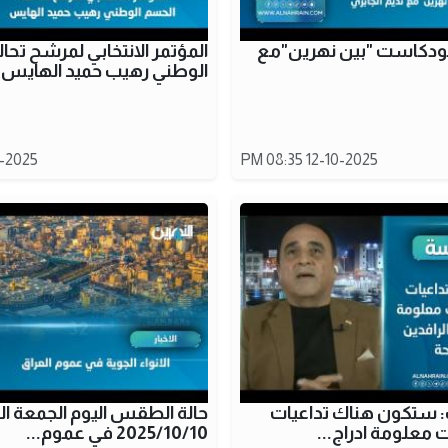
بودكاست "بين نهرين"مع
المؤتمر الانتخابي لمرشح تح
الوطني رهيب حميد الهايس
25 08:33 PM
12-10-2025 08:35 PM
ستكون هناك تداعيات
حالة الطقس اليوم الجمعة ا
ت معلومة ادراج...
2025/10/10 في عموم...