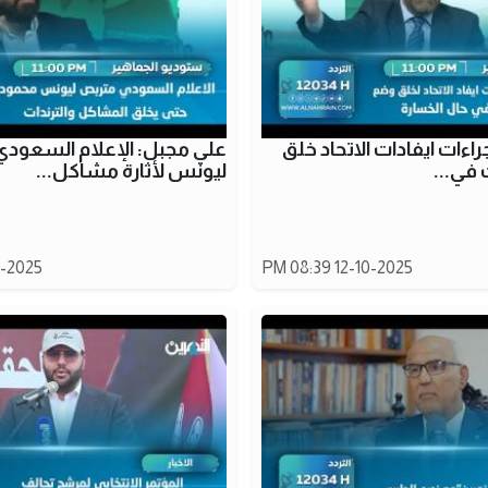
اءات ايفادات الاتحاد خلق
علي مجبل: الإعلام السعود
 في...
ليونس لأثارة مشاكل...
25 08:38 PM
12-10-2025 08:39 PM