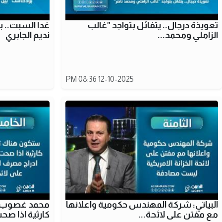
تعويذة درجال.. يتفائل بتواجد "غالب
غدا السبت.. 
الزاملي ومحمد...
نديم الجابري
12-10-2025 08:36 PM
البياتي: شركة المهندس حكومية واعلانها
محمد غصوب: 
مع مفتن على لائحة...
كارثية اذا صح