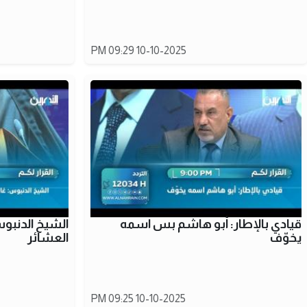
10-10-2025 09:29 PM
قيادي بالإطار: أبو هاشم بس اسمه
الشيخ الدنبوس
يخوّف
العشائر
10-10-2025 09:25 PM