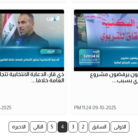
بويون يرفضون مشروع
ذي قار: الدعاية الانتخابية تتج
ري بسبب...
العامة خلافا...
5 11:24 PM
09-10-2025 11:24 PM
الاولى
السابق
2
3
4
5
التالي
الاخيرة