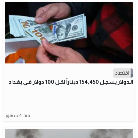
اقتصاد
الـدولار يسجـل 154,450 دينـاراً لكـل 100 دولار فـي بغـداد
منذ 4 شهور