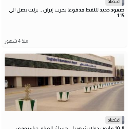
اقتصاد
صعود جديد للنفط مدفوعا بحرب إيران .. برنت يصل الى
115...
منذ 4 شهور
اقتصاد
10.8 مليون دولار شهريا .. خسائر العراق جراء توقف