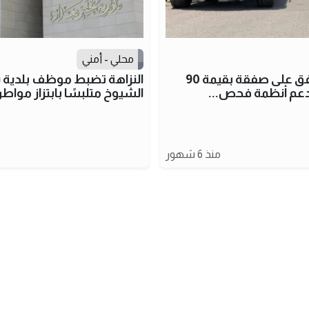
محلي - أمني
واشنطن توافق على صفقة بقيمة 90
النزاهة تضبط موظف بلدية
لدعم أنظمة فحص...
الشيوخ متلبسًا بابتزاز مواطن
منذ 6 شهور