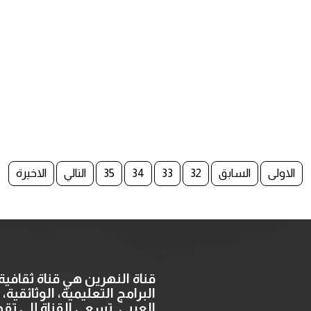
الاولى
السابق
32
33
34
35
التالي
الاخيرة
قناة النهرين هي قناة ثقاف
البرامج التعليمية، الوثائقية
العربي. تسعى القناة إلى ت