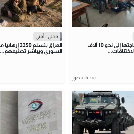
محلي - أمني
التربية تعلن حاجتها إلى نحو 10 آلاف
العراق يتسلم 2250 
ختناقات...
السوري ويباشر تصنيفهم...
منذ 6 شهور