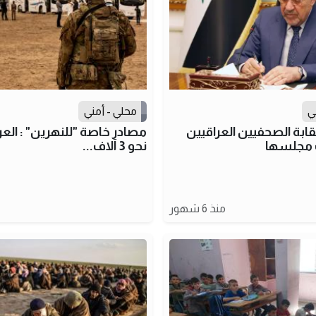
ي
محلي - أمني
قابة الصحفيين العراقيين
مصادر خاصة "للنهرين" : العر
ت مجلسها
نحو 3 آلاف...
منذ 6 شهور