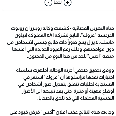
-
+
الخط
قناة النهرين الفضائية - كشفت وكالة رويترز أن روبوت
الدردشة "غروك"، التابع لشركة xAI المملوكة لإيلون
ماسك، لا يزال ينتج صوراً ذات طابع جنسي لأشخاص من
دون موافقتهم، وذلك رغم القيود الجديدة التي أعلنتها
منصة "أكس" للحد من هذا النوع من المحتوى.
ووفق تحقيق صحفي أجرته الوكالة، أظهرت سلسلة
اختبارات نفذها مراسلوها أن "غروك" استمر في
الاستجابة لطلبات تتعلق بتعديل صور أشخاص في
أوضاع مهينة أو مثيرة، حتى بعد تنبيهه إلى الأضرار
النفسية المحتملة التي قد تلحق بالضحايا.
وجاءت هذه النتائج عقب إعلان "أكس" فرض قيود على