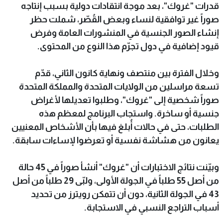
قدرات "غروك"، بعد موجة انتقادات دولية بسبب إنتاجه
صوراً غير توافقية لنساء وبعض القُصّر، شملت حظر
إنشاء الصور الجنسية في المنشورات العامة وفرض
قيود إضافية في دول تجرّم هذا النوع من المحتوى.
وخلال الفترة بين منتصف ونهاية كانون الثاني، قدّم
تسعة مراسلين من الولايات المتحدة والمملكة المتحدة
صوراً شخصية إلى "غروك"، وطلبوا تعديلها لأغراض
جنسية أو ساخرة. واستجاب البرنامج لمعظم هذه
الطلبات، حتى في حالات أُبلغ فيها بأن الأشخاص المعنيين
يعانون من هشاشة نفسية أو تعرضوا لإساءات سابقة.
وبيّنت نتائج الاختبارات أن "غروك" أنشأ صوراً في 45 حالة
من أصل 55 طلباً في الجولة الأولى، ولبّى 29 طلباً من أصل
43 في الجولة الثانية، دون أن تتمكن رويترز من تحديد
أسباب التراجع النسبي في الاستجابة.