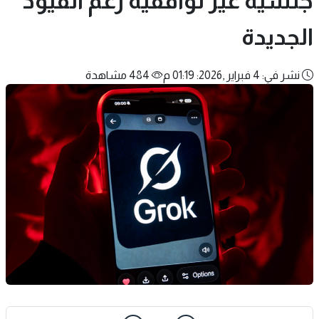
جنسية غير توافقية رغم القيود
الجديدة
نشر في: 4 فبراير ,2026: 01:19 م
484 مشاهدة