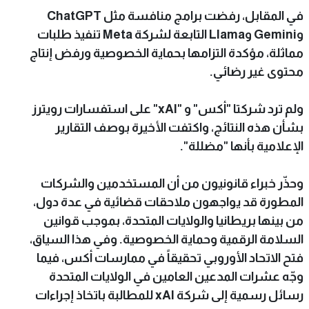
في المقابل، رفضت برامج منافسة مثل ChatGPT
وGemini وLlama التابعة لشركة Meta تنفيذ طلبات
مماثلة، مؤكدة التزامها بحماية الخصوصية ورفض إنتاج
محتوى غير رضائي.
ولم ترد شركتا "أكس" و "xAI" على استفسارات رويترز
بشأن هذه النتائج، واكتفت الأخيرة بوصف التقارير
الإعلامية بأنها "مضللة".
وحذّر خبراء قانونيون من أن المستخدمين والشركات
المطورة قد يواجهون ملاحقات قضائية في عدة دول،
من بينها بريطانيا والولايات المتحدة، بموجب قوانين
السلامة الرقمية وحماية الخصوصية. وفي هذا السياق،
فتح الاتحاد الأوروبي تحقيقاً في ممارسات أكس، فيما
وجّه عشرات المدعين العامين في الولايات المتحدة
رسائل رسمية إلى شركة xAI للمطالبة باتخاذ إجراءات