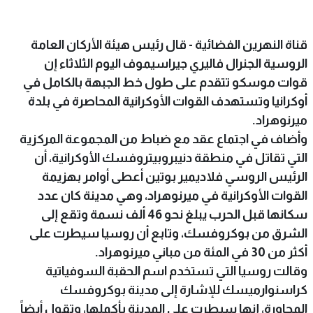
قناة النهرين الفضائية - قال رئيس هيئة الأركان العامة
الروسية الجنرال فاليري جيراسيموف اليوم الثلاثاء إن
قوات موسكو تتقدم على طول خط الجبهة بالكامل في
أوكرانيا وتستهدف القوات الأوكرانية المحاصرة في بلدة
ميرنوهراد.
وأضاف في اجتماع عقد مع ضباط من المجموعة المركزية
التي تقاتل في منطقة دنيبروبيتروفسك الأوكرانية، أن
الرئيس الروسي فلاديمير بوتين أعطى أوامر بهزيمة
القوات الأوكرانية في ميرنوهراد، وهي مدينة كان عدد
سكانها قبل الحرب يبلغ نحو 46 ألف نسمة وتقع إلى
الشرق من بوكروفسك، وتابع أن روسيا سيطرت على
أكثر من 30 في المئة من مباني ميرنوهراد.
وقالت روسيا التي تستخدم اسم الحقبة السوفياتية
كراسنوارميسك للإشارة إلى مدينة بوكروفسك
المجاورة، إنها سيطرت على المدينة بأكملها، وتقول أيضاً