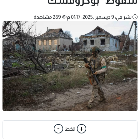
سقوط "بوكروفسك"
نشر في: 9 ديسمبر ,2025: 01:17 م
289 مشاهدة
-
+
الخط