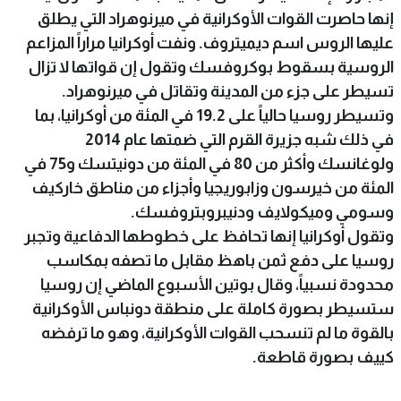
إنها حاصرت القوات الأوكرانية في ميرنوهراد التي يطلق
عليها الروس اسم ديميتروف. ونفت أوكرانيا مراراً المزاعم
الروسية بسقوط بوكروفسك وتقول إن قواتها لا تزال
تسيطر على جزء من المدينة وتقاتل في ميرنوهراد.
وتسيطر روسيا حالياً على 19.2 في المئة من أوكرانيا، بما
في ذلك شبه جزيرة القرم التي ضمتها عام 2014
ولوغانسك وأكثر من 80 في المئة من دونيتسك و75 في
المئة من خيرسون وزابوريجيا وأجزاء من مناطق خاركيف
وسومي وميكولايف ودنيبروبتروفسك.
وتقول أوكرانيا إنها تحافظ على خطوطها الدفاعية وتجبر
روسيا على دفع ثمن باهظ مقابل ما تصفه بمكاسب
محدودة نسبياً، وقال بوتين الأسبوع الماضي إن روسيا
ستسيطر بصورة كاملة على منطقة دونباس الأوكرانية
بالقوة ما لم تنسحب القوات الأوكرانية، وهو ما ترفضه
كييف بصورة قاطعة.