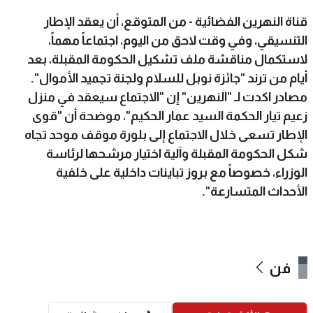
قناة النهرين الفضائية - من المتوقع، أن يعقد الإطار
التنسيقي، وفي وقت لاحق من اليوم، اجتماعاً مهماً،
لاستكمال مناقشة ملف تشكيل الحكومة المقبلة، بعد
أيام من ترند "جائزة نوبل للسلام ولجنة تجميد الأموال".
مصادر اكدت لـ "النهرين" إن "الاجتماع سيعقد في منزل
زعيم تيار الحكمة السيد عمار الحكيم"، موضحة أن "قوى
الإطار تسعى خلال الاجتماع إلى بلورة موقف موحد تجاه
شكل الحكومة المقبلة وآلية اختيار مرشحها لرئاسة
الوزراء، خصوصاً مع بروز تباينات داخلية على خلفية
الأحداث المتسارعة".
فن