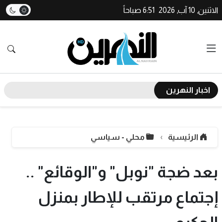
الاثنين, 10 آب, 2026
6:51 صباحاً
اخبار النهرين
الرئيسية
محلي - سياسي
بعد ضجة "نوبل" و"الوقائع" ..
إجتماع مرتقب للإطار بمنزل