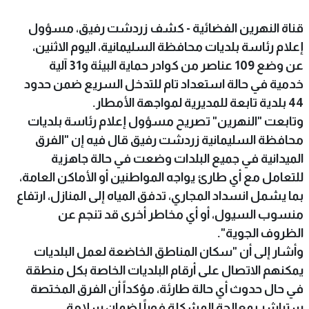
قناة النهرين الفضائية - كشف زردشت رفيق، مسؤول
إعلام رئاسة بلديات محافظة السليمانية، اليوم الاثنين،
عن وضع 109 عناصر من كوادر حماية البيئة و31 آلية
خدمية في حالة استعداد تام للتدخل السريع ضمن حدود
44 بلدية تابعة للمديرية لمواجهة الأمطار.
وتابعت "النهرين" تصريح مسؤول إعلام رئاسة بلديات
محافظة السليمانية زردشت رفيق قال فيه إن "الفرق
الميدانية في جميع البلدات وضعت في حالة جاهزية
للتعامل مع أي طارئ يواجه المواطنين أو الأماكن العامة،
بما يشمل انسداد المجاري، تدفق المياه إلى المنازل، ارتفاع
منسوب السيول، أو أي مخاطر أخرى قد تنجم عن
الظروف الجوية".
وأشار إلى أن "سكان المناطق الخاضعة لعمل البلديات
يمكنهم الاتصال على أرقام البلديات الخاصة بكل منطقة
في حال حدوث أي حالة طارئة، مؤكداً أن الفرق المختصة
ستباشر بمعالجة المشكلة فوراً لضمان سلامة