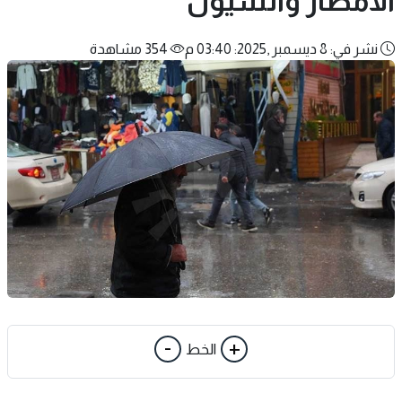
الأمطار والسيول
نشر في: 8 ديسمبر ,2025: 03:40 م
354 مشاهدة
-
+
الخط