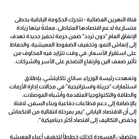
قناة النهرين الفضائية - تتحرك الحكومة اليابانية بخطى
متسارعة لدعم اقتصادها المتباطئ، معلنةً نيتها زيادة
الإنفاق العام "دون تردد" ضمن حزمة تحفيز جديدة تهدف
إلى إنعاش النمو، وتخفيف الضغوط المعيشية، والحفاظ
على استقرار الأسعار، في وقت تتزايد فيه المخاوف من
تأثير ضعف الين وارتفاع التضخم على الأسر والشركات.
وتعهدت رئيسة الوزراء، ساناي تاكايتشي، بإطلاق
استثمارات "جريئة واستراتيجية" في مجالات إدارة الأزمات
والطاقة والتكنولوجيا المتقدمة وأشباه الموصلات،
بالإضافة إلى دعم قطاعات دفاعية وبناء السفن، لافتة
إلى أن الاقتصاد الياباني "يمر بمرحلة انتقالية من الانكماش
وخفض التكاليف إلى اقتصاد أكثر ديناميكية".
وتتضمّن المسودة كذلك خططاً لتخفيف أعباء المعيشة