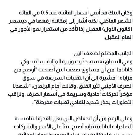
وكان البنك قد أبقى أسعار الفائدة عند 0.5 في المائة
الشهر الماضي، لكنه أشار إلى إمكانية رفعها في ديسمبر
(كانون الأول) المقبل إذا تأكد من استمرار نمو الأجور في
العام المقبل.
الجانب المظلم لضعف الين
وفي السياق نفسه، حذّرت وزيرة المالية، ساتسوكي
كاتاياما، من أن مساوئ ضعف الين أصبحت "أوضح من
مزاياه"، مشيرة إلى أن التقلبات السريعة في سوق
الصرف الأجنبي تثير القلق. وقالت أمام البرلمان: "شهدنا
مؤخراً تحركات أحادية وسريعة في أسعار الصرف، ونراقب
التطورات بحذر شديد لتفادي تقلبات مفرطة".
وعلى الرغم من أن انخفاض الين يعزز القدرة التنافسية
للصادرات اليابانية فإنه أصبح عبئاً على الأسر والشركات
بسبب ارتفاع تكاليف استيراد الوقود والمواد الغذائية.