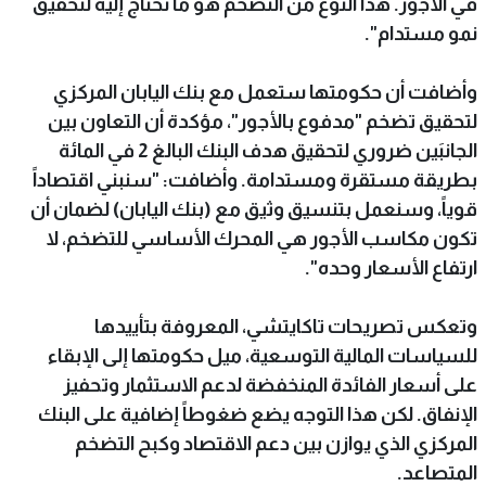
في الأجور. هذا النوع من التضخم هو ما نحتاج إليه لتحقيق
نمو مستدام".
وأضافت أن حكومتها ستعمل مع بنك اليابان المركزي
لتحقيق تضخم "مدفوع بالأجور"، مؤكدة أن التعاون بين
الجانبَين ضروري لتحقيق هدف البنك البالغ 2 في المائة
بطريقة مستقرة ومستدامة. وأضافت: "سنبني اقتصاداً
قوياً، وسنعمل بتنسيق وثيق مع (بنك اليابان) لضمان أن
تكون مكاسب الأجور هي المحرك الأساسي للتضخم، لا
ارتفاع الأسعار وحده".
وتعكس تصريحات تاكايتشي، المعروفة بتأييدها
للسياسات المالية التوسعية، ميل حكومتها إلى الإبقاء
على أسعار الفائدة المنخفضة لدعم الاستثمار وتحفيز
الإنفاق. لكن هذا التوجه يضع ضغوطاً إضافية على البنك
المركزي الذي يوازن بين دعم الاقتصاد وكبح التضخم
المتصاعد.