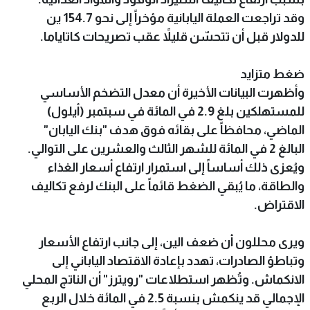
وقد تراجعت العملة اليابانية مؤخراً إلى نحو 154.7 ين
للدولار قبل أن تتحسّن قليلاً عقب تصريحات كاتاياما.
ضغط متزايد
وأظهرت البيانات الأخيرة أن معدل التضخم الأساسي
للمستهلكين بلغ 2.9 في المائة في سبتمبر (أيلول)
الماضي، محافظاً على بقائه فوق هدف "بنك اليابان"
البالغ 2 في المائة للشهر الثالث والعشرين على التوالي.
ويُعزى ذلك أساساً إلى استمرار ارتفاع أسعار الغذاء
والطاقة، ما يُبقي الضغط قائماً على البنك لرفع تكاليف
الاقتراض.
ويرى محللون أن ضعف الين، إلى جانب ارتفاع الأسعار
وتباطؤ الصادرات، تهدد بإعادة الاقتصاد الياباني إلى
الانكماش. وتُظهر استطلاعات "رويترز" أن الناتج المحلي
الإجمالي قد ينكمش بنسبة 2.5 في المائة خلال الربع