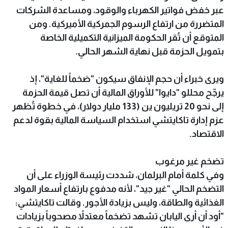
عبر خفض فواتير الكهرباء والوقود، ومساعدة الشركات
المتضررة من ارتفاع الرسوم الجمركية الأميركية. ومن
المتوقع أن تُقر الحكومة الميزانية التكميلية الخاصة
بتمويل الحزمة قبل نهاية الشهر الحالي.
ويرى خبراء أن حجم الإنفاق سيكون "ضخماً للغاية"، إذ
يرجّح محللو "دايوا" للأوراق المالية أن تصل قيمة الحزمة
إلى نحو 20 تريليون ين (133 مليار دولار)، في خطوة تُظهر
عزم إدارة تاكايتشي استخدام السياسة المالية بقوة لدعم
الاقتصاد.
تضخم غير مرغوب
وفي كلمة أمام البرلمان، شددت رئيسة الوزراء على أن
التضخم الحالي "غير جيد"، لأنه مدفوع بارتفاع أسعار المواد
الغذائية والطاقة، وليس بزيادة الأجور. وقالت تاكايتشي:
"أود أن أرى اليابان تشهد تضخماً معتدلاً مصحوباً بزيادات