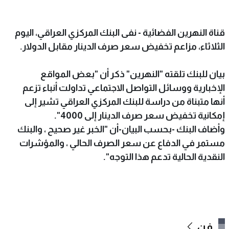
قناة النهرين الفضائية - نفى البنك المركزي العراقي، اليوم
الثلاثاء، مزاعم تخفيض سعر صرف الدينار مقابل الدولار.
بيان للبنك تلقته "النهرين" ذكر أن "بعض المواقع
اﻹخبارية ووسائل التواصل الاجتماعي تداولت أنباء تزعم
أنها متبناة من دراسة للبنك المركزي العراقي تشير إلى
إمكانية تخفيض سعر صرف الدينار إلى 4000".
وأضاف البنك -بحسب البيان-أن "الخبر غير صحيح ، والبنك
مستمر في الدفاع عن سعر الصرف الحالي ، والمؤشرات
النقدية الحالية تدعم هذا التوجه".
فن