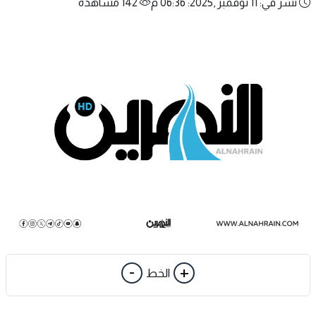
نشر في: 11 نوفمبر ,2025: 06:36 م
142 مشاهدة
-
+
الخط