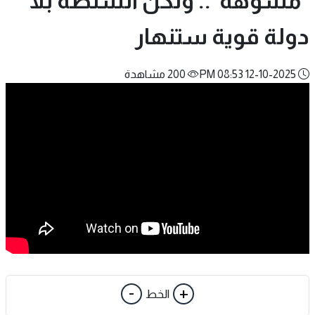
"مشوهة".. ولكن السلطة بلا
دولة قوية ستنهار
12-10-2025 08:53 PM
200 مشاهدة
-
+
الخط