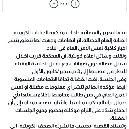
-
+
الخط
قناة النهرين الفضائية - أخلت محكمة الجنايات الكويتية،
الفنانة إلهام الفضالة، اثر اتهامات وجهت لها تتعلق بنشر
اخبار كاذبة تمس الامن العام في البلاد.
ونقلت وسائل اعلام كويتية، ان المحكمة قررت اخلال
سبيل فضالة دون ضمانات، مع تأجيل الجلسة المقبلة
للنظر في قضيتها إلى 8 ديسمبر/كانون الأول،
وفي الجلسة، نفت الفضالة تمامًا الاتهامات المنسوبة
إليها، مؤكدة أنها لم تنشر أي معلومات مضللة أو تمس
الأمن العام، في حين طالب محاميها بإخلاء سبيلها بأي
ضمان تراه المحكمة مناسبا. وأشارت صحف محلية إلى أن
الدفاع شدّد على التزام موكلته بحضور جميع الجلسات
المقبلة.
وتستند القضية -بحسب ما نشرته الصحف الكويتية- إلى