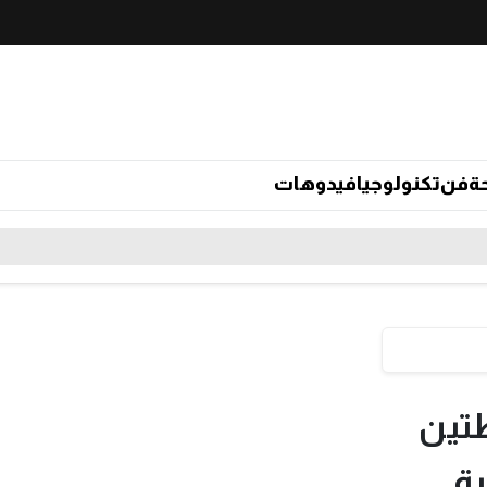
ة
فن
تكنولوجيا
فيدوهات
طتين
ية