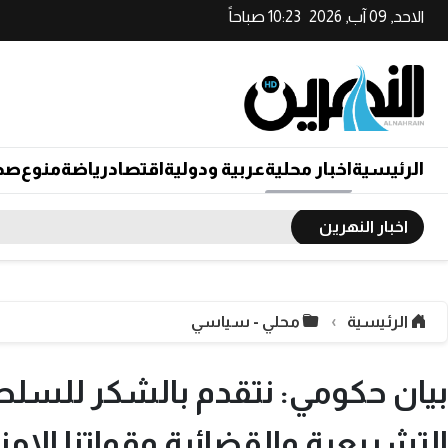
الاحد, 09 آب, 2026
10:23 صباحاً
الرئيسية
اخبار محلية
عربية ودولية
اقتصاد
رياضة
منوع
صح
اخبار النهرين
الرئيسية
محلي - سياسي
بيان حكومي: نتقدم بالشكر للسل
التشريعية والقضائية وقواتنا الامن