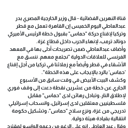
قناة النهرين الفضائية - قال وزير الخارجية المصري بدر
عبدالعاطي اليوم الخميس إن القاهرة تعمل مع قطر
وتركيا لإقناع حركة "حماس" بقبول خطة الرئيس الأميركي
دونالد ترمب، لإنهاء الحرب داخل قطاع غزة.
وأضاف عبدالعاطي ضمن تصريحات أدلى بها في المعهد
الفرنسي للعلاقات الدولية "نجتمع معهم. ننسق مع
الأشقاء في قطر وأيضاً مع زملائنا في تركيا من أجل إقناع
’حماس‘ بالرد بالإيجاب على هذه الخطة".
وكشف البيت الأبيض في وقت سابق من الأسبوع
الجاري عن خطة من عشرين نقطة دعت إلى وقف فوري
لإطلاق النار، وتبادل رهائن لدى "حماس" مقابل
فلسطينيين معتقلين لدى إسرائيل، وانسحاب إسرائيلي
تدريجي من غزة، ونزع سلاح "حماس"، وتشكيل حكومة
انتقالية بقيادة هيئة دولية.
وقال عبد العاطي إنه على الرغم من دعمه الواسع لمقترح