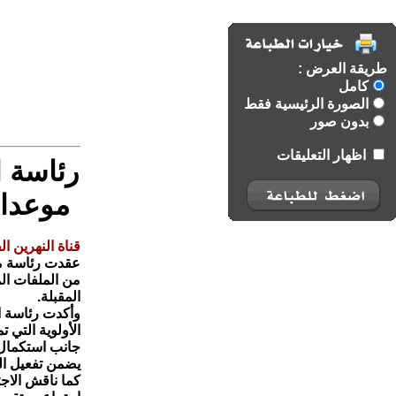
طريقة العرض :
كامل
الصورة الرئيسية فقط
بدون صور
اظهار التعليقات
رئاسة ا
موعدا 
قناة النهرين ال
عقدت رئاسة مجل
من الملفات ال
المقبلة.
وأكدت رئاسة ال
الأولوية التي ت
جانب استكمال ا
يضمن تفعيل ال
كما ناقش الاج