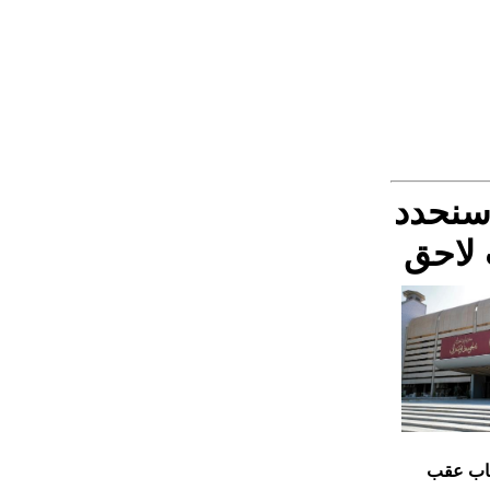
 سنحدد
 لاحق
تخاب عقب