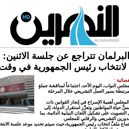
لبرلمان تتراجع عن جلسة الاثنين:
لانتخاب رئيس الجمهورية في وقت
فضائية :
س النواب، اليوم الأحد، اجتماعاً لمناقشة جملةٍ
مرتبطة بسير العمل التشريعي خلال المرحلة
مجلس أهميةَ الإسراع في إنجاز القوانين ذات
مسُّ حياة المواطنين وتعزِّز استقرار الدولة، إلى
لتصويت على تشكيل اللجان النيابية الدائمة، بما
دورين التشريعي والرقابي للمجلس.
تماع ملفَّ انتخاب رئيس الجمهورية،حيث سيتم تحديد موعد جلسة الان