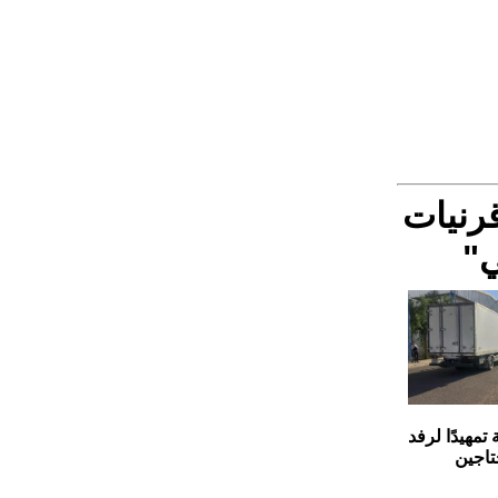
رنيات
ي"
تمهيدًا لرفد
تاجين