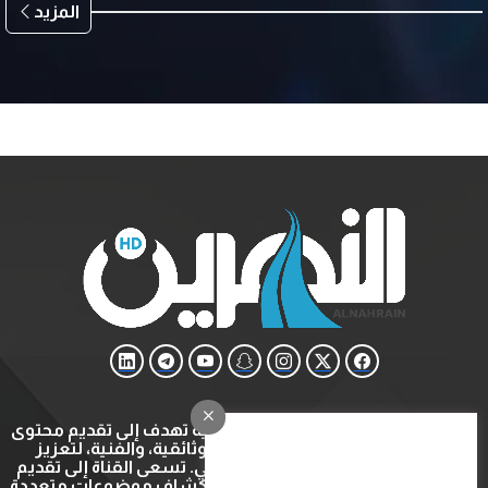
المزيد
قناة النهرين هي قناة ثقافية وتعليمية تهدف إلى تقديم محتوى
متنوع يشمل البرامج التعليمية، الوثائقية، والفنية، لتعزيز
المعرفة والتثقيف في المجتمع العربي. تسعى القناة إلى تقديم
تجربة مشاهدة ثرية ومفيدة عبر استكشاف موضوعات متعددة