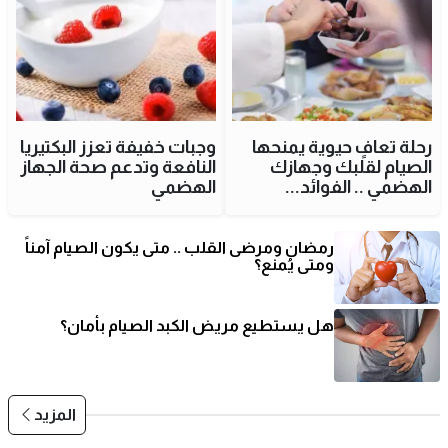
رحلة تعافٍ حيوية يمنحها
وجبات خفيفة تعزز البكتيريا
الصيام لقلبك وجهازك
النافعة وتدعم صحة الجهاز
الهضمي .. الفوائد...
الهضمي
رمضان ومرضى القلب .. متى يكون الصيام آمناً
ومتى يُمنع؟
هل يستطيع مريض الكبد الصيام بأمان؟
المزيد