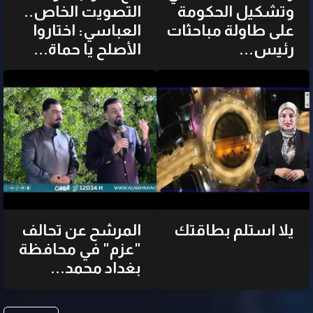
وتشكيل الحكومة
التصويت الخاص..
على طاولة مباحثات
العباسي: اختاروا
رئيس...
الأصلح يا حماة...
يلا استلم بطاقتك
المرشح عن تحالف
"عزم" في محافظة
بغداد محمد...